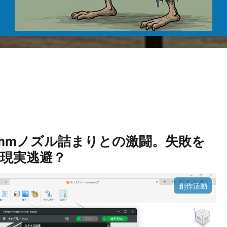
】0.2mmノズル詰まりとの激闘。失敗を
現実逃避？
創作活動