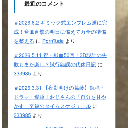
最近のコメント
＃2026.6.2 ギミック式エンブレム遂に完
成！台風直撃の明日に備えて万全の準備
を整える
に
PornTude
より
＃2026.5.11 祝・献血50回！3D設計の失
敗もまた楽し？試行錯誤の代休日記
に
333985
より
＃2026.3.31 【夜勤明けの葛藤】勉強・
ドラマ・爆睡！おじさんの「自分を甘や
かす」至福のタイムスケジュール
に
333985
より