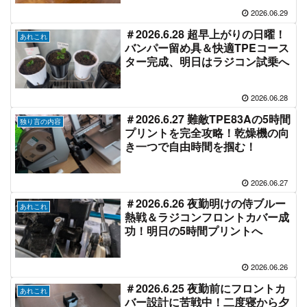
2026.06.29
＃2026.6.28 超早上がりの日曜！
あれこれ
バンパー留め具＆快適TPEコース
ター完成、明日はラジコン試乗へ
2026.06.28
＃2026.6.27 難敵TPE83Aの5時間
独り言の内容
プリントを完全攻略！乾燥機の向
き一つで自由時間を掴む！
2026.06.27
＃2026.6.26 夜勤明けの侍ブルー
あれこれ
熱戦＆ラジコンフロントカバー成
功！明日の5時間プリントへ
2026.06.26
＃2026.6.25 夜勤前にフロントカ
あれこれ
バー設計に苦戦中！二度寝から夕