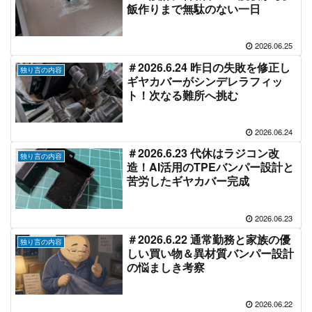
飯作りまで無駄のない一日
2026.06.25
＃2026.6.24 昨日の失敗を修正し
独り言の内容
ギヤカバーがシンデレラフィッ
ト！次なる難所へ挑む
2026.06.24
＃2026.6.23 代休はラジコン改
独り言の内容
造！AI活用のTPEバンパー設計と
苦労したギヤカバー完成
2026.06.23
＃2026.6.22 通常勤務と家族の優
独り言の内容
しい買い物＆異材質バンパー設計
の悩ましき考察
2026.06.22