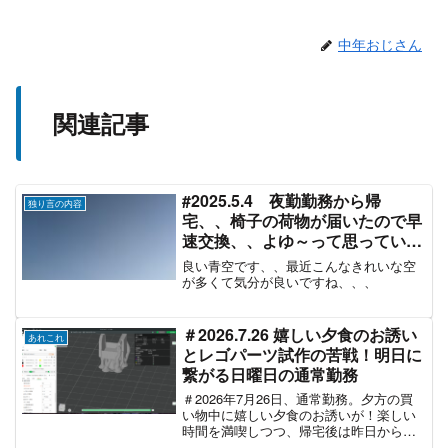
中年おじさん
関連記事
#2025.5.4 夜勤勤務から帰
独り言の内容
宅、、椅子の荷物が届いたので早
速交換、、よゆ～って思っていた
ら
良い青空です、、最近こんなきれいな空
が多くて気分が良いですね、、、
＃2026.7.26 嬉しい夕食のお誘い
あれこれ
とレゴパーツ試作の苦戦！明日に
繋がる日曜日の通常勤務
＃2026年7月26日、通常勤務。夕方の買
い物中に嬉しい夕食のお誘いが！楽しい
時間を満喫しつつ、帰宅後は昨日から続
くレゴパーツ×エアバルブキャップの試作