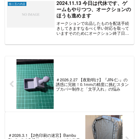
もプラスにはなると考えています朝ご飯
2024.11.13 今日は代休です、ゲ
独り言の内容
は早めに頂きましたが、昼...
ームもやりつつ、オークションの
ほうも進めます
オークションで出品したものを配送手続
きしてきますなるべく早い対応を取って
いますそのためにオークション終了日も
休みに合わせたりしています何事もなけ
ればすぐに送ることができるんですが、
相手と連絡が取れなかったり、入金が遅
かったりすると早い段階で...
＃2026.2.27 【夜勤明け】『JIN-仁-』の
誘惑に完敗！0.1mmの精度に挑むスタン
プカバー制作と「文字入れ」の悩み
＃2026.3.1 【2色印刷の迷宮】Bambu