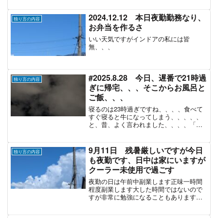
に再挑戦。明日の完成に期待を寄せるお
じさんの日記。
2024.12.12 本日夜勤勤務なり、
独り言の内容
お弁当を作るさ
いい天気ですがインドアの私には皆
無、、、
#2025.8.28 今日、遅番で21時過
独り言の内容
ぎに帰宅、、、そこからお風呂と
ご飯、、、
寝るのは23時過ぎですね、、、、食べて
すぐ寝ると牛になってしまう、、、、、
と、昔、よく言われました、、、、「食
べてすぐ横になると牛になる」は、子供
の行儀を戒めることわざで、健康面では
「食べてすぐに横になると消化が悪くな
9月11日 残暑厳しいですが今日
独り言の内容
る」「胃酸が逆流して逆...
も夜勤です、日中は家にいますが
クーラー未使用で過ごす
夜勤の日は午前中副業します正味一時間
程度副業します大した時間ではないので
すが非常に勉強になることもありますい
ろんな人への受け答えなどや対応の仕方
など様々これから先の人生においてとて