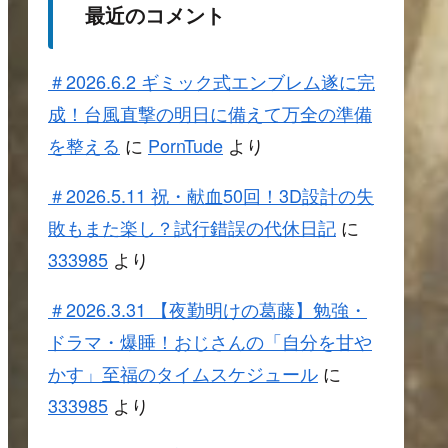
最近のコメント
＃2026.6.2 ギミック式エンブレム遂に完
成！台風直撃の明日に備えて万全の準備
を整える
に
PornTude
より
＃2026.5.11 祝・献血50回！3D設計の失
敗もまた楽し？試行錯誤の代休日記
に
333985
より
＃2026.3.31 【夜勤明けの葛藤】勉強・
ドラマ・爆睡！おじさんの「自分を甘や
かす」至福のタイムスケジュール
に
333985
より