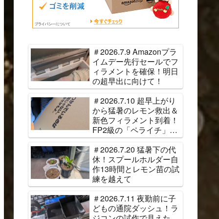
＃2026.7.9 Amazonプラ
イムデー先行セールでフ
ィラメントを確保！明日
の超早出に向けて！
＃2026.7.10 超早上がり
から猛暑のレモン救出＆
新色フィラメント到着！
FP2級の「ペライチ」完
成
＃2026.7.20 猛暑下の代
休！スプールホルダー自
作13時間とレモン苗の試
練を越えて
＃2026.7.11 夜勤前に子
どもの通院ダッシュ！ラ
ジコンの試作で見えた