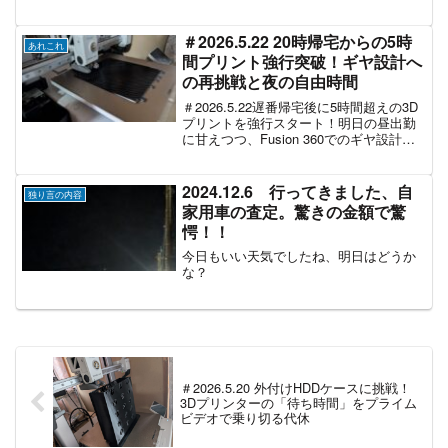
たギミックエアバルブの検証結果は5個中
4個が耐久成功！前向きに試行錯誤を続け
るおじさんの日記。
＃2026.5.22 20時帰宅からの5時
あれこれ
間プリント強行突破！ギヤ設計へ
の再挑戦と夜の自由時間
＃2026.5.22遅番帰宅後に5時間超えの3D
プリントを強行スタート！明日の昼出勤
に甘えつつ、Fusion 360でのギヤ設計再
挑戦と、時間に追われない夜を愉しむお
じさんのポジティブ日記。
2024.12.6 行ってきました、自
独り言の内容
家用車の査定。驚きの金額で驚
愕！！
今日もいい天気でしたね、明日はどうか
な？
＃2026.5.20 外付けHDDケースに挑戦！
3Dプリンターの「待ち時間」をプライム
ビデオで乗り切る代休