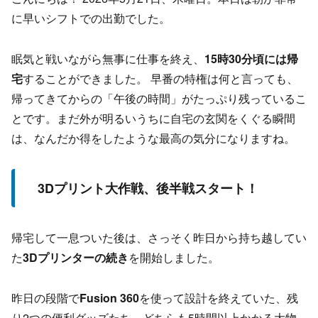
に早いシフトでの出勤でした。
眠気と戦いながら無事に仕事を終え、
15時30分頃には帰
宅
することができました。 早番の特権は何と言っても、
帰ってきてからの「午後の時間」がたっぷり残っているこ
とです。まだ外が明るいうちに自宅の玄関をくぐる瞬間
は、なんだか得をしたような最高の気分になりますね。
3Dプリント大作戦、後半戦スタート！
帰宅して一息ついた後は、さっそく昨日から持ち越してい
た
3Dプリンターの続き
を開始しました。
昨日の段階で
Fusion 360
を使って設計を終えていた、残
り2つの便利グッズたち。どちらも5時間以上かかる大物