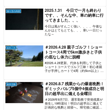
た。今回のテーマは、ゴムのような柔軟
性を持つ難素材「TPE 83A」の安定造形
です。 結論から申し上げますと、2度の
2025.1.31 今日で一月も終わり
独り言の内容
失敗を経...
です、、そんな中、車の納車に行
ってきました、、、
今日は風がすんごく強い、、、、午後な
んかはとてもとても、、、寒い一日だっ
たな～
＃2026.4.28 親子ゴルフ！ショー
あれこれ
トコース4周で5km激歩きと子供
の底なし体力に脱帽
#2026.4.28更新。代休を利用して子供と
ショートコースでゴルフ三昧！初心者親
子が手押しカートで4周（約5km以上）を
歩き抜いた激闘の記録。子供の無限の体
力に驚きつつ、自分の意外なセンスに目
覚めたおじさんの休日ポジティブ日記。
＃2026.8.7 残業からの爆速晩酌！
創作活動
ギミックバルブ5個中4個成功と明
日の超早出に備える金曜日
＃2026年8月7日、通常勤務で突発残業が
発生し19時退社！明日の超早出に備えて
計画的な晩酌と就寝へ。帰宅後に確認し