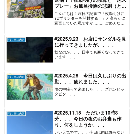
プレー」お風呂掃除の悲劇（と奇
跡
こんにちは！昨日の記事で「夜勤明けに
3Dプリンターを開封する！」と高らかに
宣言していた私ですが……。ごめんなさ
い。まだ箱のままです。#2025.12.17 本
日の更新です。夜勤明け、帰宅して少し
仮眠をとるつもりが、気づけば夕方。疲
#2025.9.23 お店にサンダルを見
独り言の内容
労には勝て...
に行ってきましたが、、、、
秋なのか、、、日中でも寒くなってきて
います、、、
#2025.4.28 今日は久しぶりの出
独り言の内容
勤、、、疲れました、、、
雨の中帰って来ました、、、ズボンビッ
タビタ、、、
#2025.11.15 ただいま10時8
独り言の内容
分、、、今日の夜のお弁当も作
り、何をしようか、、、
いい天気です、、、今日は雨は降らない