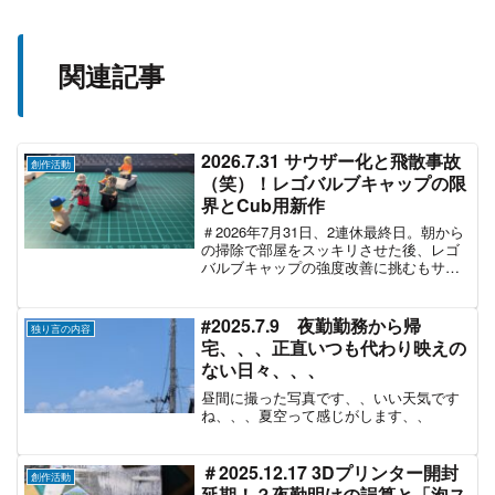
関連記事
2026.7.31 サウザー化と飛散事故
創作活動
（笑）！レゴバルブキャップの限
界とCub用新作
＃2026年7月31日、2連休最終日。朝から
の掃除で部屋をスッキリさせた後、レゴ
バルブキャップの強度改善に挑むもサウ
ザー化＆車装着分が飛散する惨事！失敗
から学びを一から直し、信頼のCub用エ
アバルブキャップの色違い制作へシフト
#2025.7.9 夜勤勤務から帰
独り言の内容
するおじさんの日記。
宅、、、正直いつも代わり映えの
ない日々、、、
昼間に撮った写真です、、いい天気です
ね、、、夏空って感じがします、、
＃2025.12.17 3Dプリンター開封
創作活動
延期！？夜勤明けの誤算と「泡ス