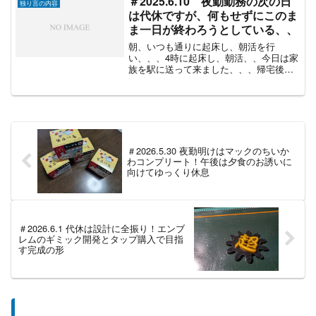
＃2025.6.10 夜勤勤務の次の日
独り言の内容
は代休ですが、何もせずにこのま
ま一日が終わろうとしている、、
朝、いつも通りに起床し、朝活を行
い、、、4時に起床し、朝活、、今日は家
族を駅に送って来ました、、、帰宅後、
朝ご飯を食べ、ゴロゴロと、、、、（こ
れがいけない）みんなを見送って、一人
の時間、、、、ゲームをやろうか、動画
を見ようか、、、、それとも...
＃2026.5.30 夜勤明けはマックのちいか
わコンプリート！午後は夕食のお誘いに
向けてゆっくり休息
＃2026.6.1 代休は設計に全振り！エンブ
レムのギミック開発とタップ購入で目指
す完成の形