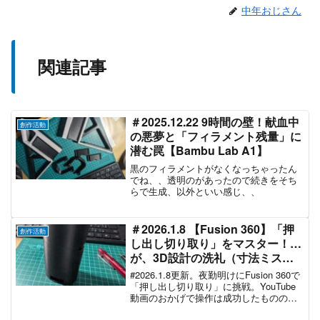
中年おじさん
関連記事
＃2025.12.22 9時間の壁！献血中
創作活動
の悪夢と「フィラメント残量」に
潜む罠【Bambu Lab A1】
黒のフィラメントがなくなっちゃったん
でね、、透明のがあったので続きをそち
らで生成、以外といい感じ、、
＃2026.1.8 【Fusion 360】「押
創作活動
し出し切り取り」をマスター！…
が、3D設計の洗礼（寸法ミス）
を受けた夜勤明け
#2026.1.8更新。夜勤明けにFusion 360で
「押し出し切り取り」に挑戦。YouTube
動画のおかげで操作は成功したものの、
3Dプリント後に寸法ミスが発覚！失敗か