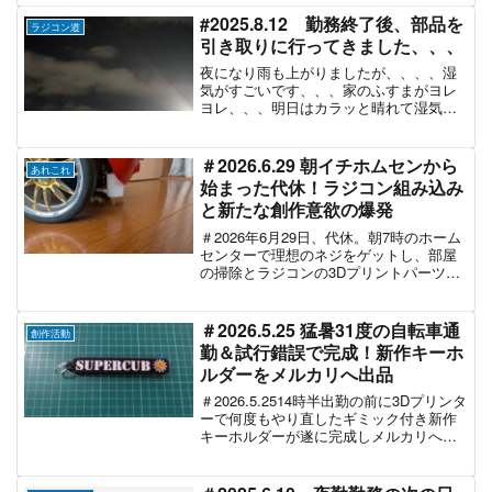
ら学ぶ、おじさんの3Dプリンター独学奮
闘記です。
#2025.8.12 勤務終了後、部品を
ラジコン道
引き取りに行ってきました、、、
夜になり雨も上がりましたが、、、、湿
気がすごいです、、、家のふすまがヨレ
ヨレ、、、明日はカラッと晴れて湿気を
吹き飛ばしてくれるのを願っていま
す、、、
＃2026.6.29 朝イチホムセンから
あれこれ
始まった代休！ラジコン組み込み
と新たな創作意欲の爆発
＃2026年6月29日、代休。朝7時のホーム
センターで理想のネジをゲットし、部屋
の掃除とラジコンの3Dプリントパーツ組
み込みを開始！しかしAIと練る新たなフ
リマ向け創作活動の熱が入りすぎて、う
れしい悲鳴の1日となったおじさんの日
＃2026.5.25 猛暑31度の自転車通
創作活動
記。
勤＆試行錯誤で完成！新作キーホ
ルダーをメルカリへ出品
＃2026.5.2514時半出勤の前に3Dプリンタ
ーで何度もやり直したギミック付き新作
キーホルダーが遂に完成しメルカリへ出
品！