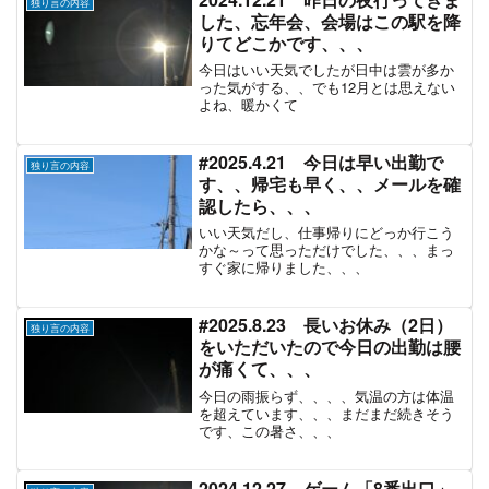
独り言の内容
した、忘年会、会場はこの駅を降
りてどこかです、、、
今日はいい天気でしたが日中は雲が多か
った気がする、、でも12月とは思えない
よね、暖かくて
#2025.4.21 今日は早い出勤で
独り言の内容
す、、帰宅も早く、、メールを確
認したら、、、
いい天気だし、仕事帰りにどっか行こう
かな～って思っただけでした、、、まっ
すぐ家に帰りました、、、
#2025.8.23 長いお休み（2日）
独り言の内容
をいただいたので今日の出勤は腰
が痛くて、、、
今日の雨振らず、、、、気温の方は体温
を超えています、、、まだまだ続きそう
です、この暑さ、、、
2024.12.27 ゲーム「8番出口」