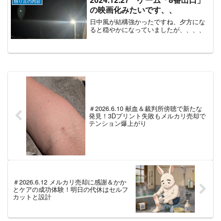
独り言の内容
の映画化みたいです、、
日中風が結構強かったですね、夕方にな
ると穏やかになっていましたが、、、、
＃2026.6.10 献血＆裁判所傍聴で新たな
発見！3Dプリント失敗もメルカリ売却で
テンション爆上がり
＃2026.6.12 メルカリ売却に感謝＆かか
とケアの成功体験！明日の代休はセルフ
カットと設計