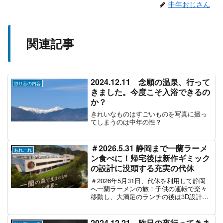
中年おじさん
関連記事
2024.12.11 念願の温泉、行って
独り言の内容
きました。今度こそ入浴できるの
か？
きれいなものはすごいものを写真に撮っ
てしまうのは中年の性？
＃2026.5.31 静岡まで一蘭ラーメ
あれこれ
ン食べに！帰宅後は新作ギミック
の設計に没頭する充実の代休
＃2026年5月31日、代休を利用して静岡
へ一蘭ラーメンの旅！子供の運転で楽々
移動し、大満足のランチの後は3D設計で
ギミック開発に没頭するおじさんの休
日。
2024.12.21 昨日の夜行ってきま