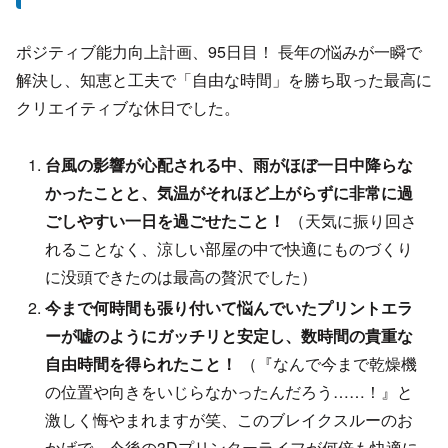
ポジティブ能力向上計画、95日目！ 長年の悩みが一瞬で
解決し、知恵と工夫で「自由な時間」を勝ち取った最高に
クリエイティブな休日でした。
台風の影響が心配される中、雨がほぼ一日中降らな
かったことと、気温がそれほど上がらずに非常に過
ごしやすい一日を過ごせたこと！
（天気に振り回さ
れることなく、涼しい部屋の中で快適にものづくり
に没頭できたのは最高の贅沢でした）
今まで何時間も張り付いて悩んでいたプリントエラ
ーが嘘のようにガッチリと安定し、数時間の貴重な
自由時間を得られたこと！
（『なんで今まで乾燥機
の位置や向きをいじらなかったんだろう……！』と
激しく悔やまれますが笑、このブレイクスルーのお
かげで、今後の3Dプリンターライフが何倍も快適に