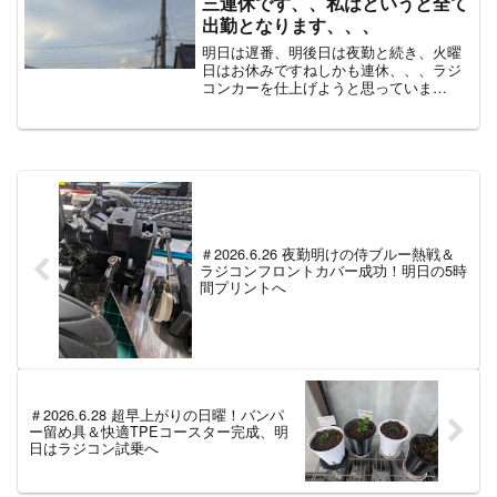
三連休です、、私はというと全て
出勤となります、、、
明日は遅番、明後日は夜勤と続き、火曜
日はお休みですねしかも連休、、、ラジ
コンカーを仕上げようと思っていま
す、、、そういえばあの W R B っ
てなんだろうな、、、ラジコンのコネク
ターに書かれている「WRB」は、通常、
バッテリーとESC（電子...
＃2026.6.26 夜勤明けの侍ブルー熱戦＆
ラジコンフロントカバー成功！明日の5時
間プリントへ
＃2026.6.28 超早上がりの日曜！バンパ
ー留め具＆快適TPEコースター完成、明
日はラジコン試乗へ