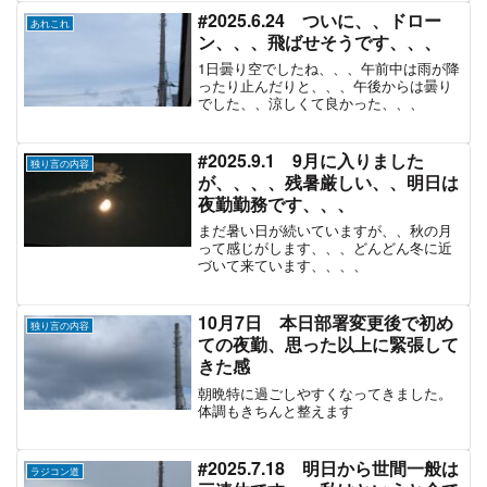
らの早番・夜勤に向け、気合を入れ直す
#2025.6.24 ついに、、ドロー
あれこれ
おじさんの休日日記。
ン、、、飛ばせそうです、、、
1日曇り空でしたね、、、午前中は雨が降
ったり止んだりと、、、午後からは曇り
でした、、涼しくて良かった、、、
#2025.9.1 9月に入りました
独り言の内容
が、、、、残暑厳しい、、明日は
夜勤勤務です、、、
まだ暑い日が続いていますが、、秋の月
って感じがします、、、どんどん冬に近
づいて来ています、、、、
10月7日 本日部署変更後で初め
独り言の内容
ての夜勤、思った以上に緊張して
きた感
朝晩特に過ごしやすくなってきました。
体調もきちんと整えます
#2025.7.18 明日から世間一般は
ラジコン道