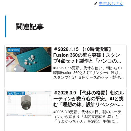
中年おじさん
関連記事
＃2026.1.15 【10時間没頭】
創作活動
Fusion 360の壁を突破！スタン
プ4点セット製作と「ハンコの定
義」を考える一日
#2026.1.15更新。代休を使い、朝から10
時間Fusion 360と3Dプリンターに没頭。
スタンプ4点と専用ケースのセット製作に
挑むおじさんの奮闘記。「ハンコの定
義」とは？試行錯誤の末に掴んだスキル
の向上と、現在進行中の最終試作につい
＃2026.3.9 【代休の格闘】朝のル
独り言の内容
て綴ります。
ーティンが救う心の平安。AIと挑
む「理想の鉢」設計リベンジへの
誓い
#2026.3.9更新。代休の1日、朝のルーテ
ィンから始まり『太閤立志伝V DX』と
『うまかっちゃん』を満喫。午後は
AI（Gemini & Tripo）を駆使し、苦戦中の
プランター設計に血路を見出す！明日か