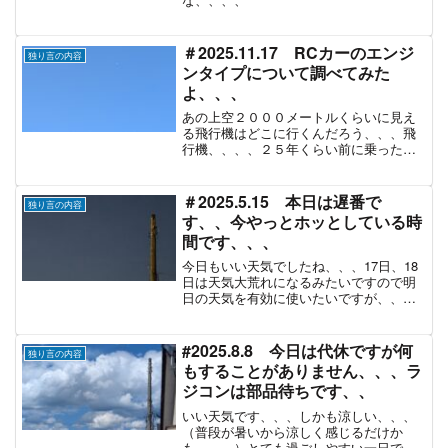
＃2025.11.17 RCカーのエンジ
独り言の内容
ンタイプについて調べてみた
よ、、、
あの上空２０００メートルくらいに見え
る飛行機はどこに行くんだろう、、、飛
行機、、、、２５年くらい前に乗ったき
り、、、
＃2025.5.15 本日は遅番で
独り言の内容
す、、今やっとホッとしている時
間です、、、
今日もいい天気でしたね、、、17日、18
日は天気大荒れになるみたいですので明
日の天気を有効に使いたいですが、、、
夜勤です、、、
#2025.8.8 今日は代休ですが何
独り言の内容
もすることがありません、、、ラ
ジコンは部品待ちです、、
いい天気です、、、しかも涼しい、、、
（普段が暑いから涼しく感じるだけか
も、、、）とても過ごしやすい一日でし