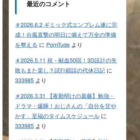
最近のコメント
＃2026.6.2 ギミック式エンブレム遂に完
成！台風直撃の明日に備えて万全の準備
を整える
に
PornTude
より
＃2026.5.11 祝・献血50回！3D設計の失
敗もまた楽し？試行錯誤の代休日記
に
333985
より
＃2026.3.31 【夜勤明けの葛藤】勉強・
ドラマ・爆睡！おじさんの「自分を甘や
かす」至福のタイムスケジュール
に
333985
より