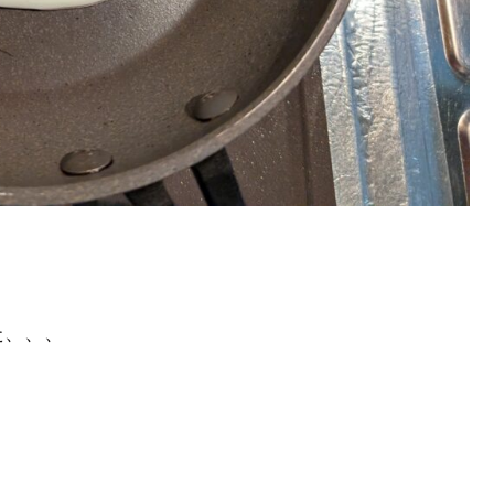
た、、、
、