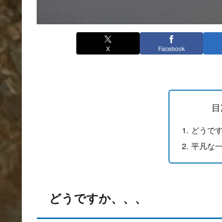
X
Facebook
目
どうで
平凡な
どうですか、、、