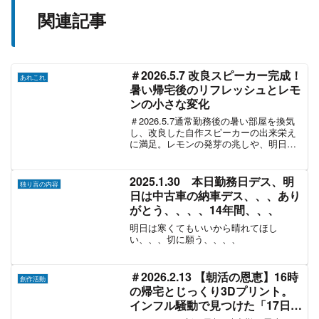
関連記事
＃2026.5.7 改良スピーカー完成！
あれこれ
暑い帰宅後のリフレッシュとレモ
ンの小さな変化
＃2026.5.7通常勤務後の暑い部屋を換気
し、改良した自作スピーカーの出来栄え
に満足。レモンの発芽の兆しや、明日の
夜勤に向けた心豊かな夜を綴るおじさん
のポジティブ日記。
2025.1.30 本日勤務日デス、明
独り言の内容
日は中古車の納車デス、、、あり
がとう、、、、14年間、、、
明日は寒くてもいいから晴れてほし
い、、、切に願う、、、、
＃2026.2.13 【朝活の恩恵】16時
創作活動
の帰宅とじっくり3Dプリント。
インフル騒動で見つけた「17日・