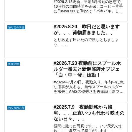
19日の連撃プラン」
#2026.2.13更新。早朝6時出勤の恩恵で、
16時前の自由時間を確保！コーヒー片手
にFusion 360とTripoで「パキパキ」しな
い丁寧なプリントに挑みます。インフル
流行による15日出勤の代わり、17日と19
日の「TPE集中攻略」という新たな目標
#2025.8.20 昨日だと思います
独り言の内容
を掲げたおじさんの奮闘記。
が、、、荷物届きました、、
とりあえず届いたので良しとしましょ
う、、、
#2026.7.23 夜勤前にスプールホ
創作活動
ルダー撤去と新麻雀牌オブジェ
「白・中・發」始動！
#2026年7月23日、夜勤入り。午前中に急
な用事が入るも、自作スプールホルダー
を撤去しAMSの優秀さを再確認！新フィ
ラメントで麻雀牌オブジェ「白・中・
發」の制作を開始し、仮眠を取って夜勤
へ臨むおじさんの日記。
#2025.7.9 夜勤勤務から帰
独り言の内容
宅、、、正直いつも代わり映えの
ない日々、、、
昼間に撮った写真です、、いい天気です
ね、、、夏空って感じがします、、